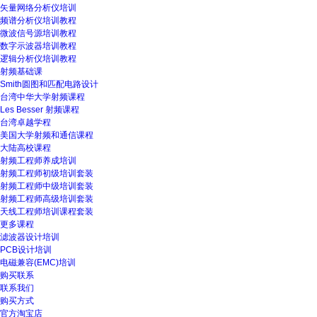
矢量网络分析仪培训
频谱分析仪培训教程
微波信号源培训教程
数字示波器培训教程
逻辑分析仪培训教程
射频基础课
Smith圆图和匹配电路设计
台湾中华大学射频课程
Les Besser 射频课程
台湾卓越学程
美国大学射频和通信课程
大陆高校课程
射频工程师养成培训
射频工程师初级培训套装
射频工程师中级培训套装
射频工程师高级培训套装
天线工程师培训课程套装
更多课程
滤波器设计培训
PCB设计培训
电磁兼容(EMC)培训
购买联系
联系我们
购买方式
官方淘宝店