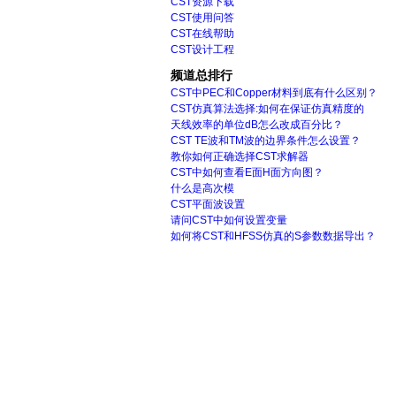
CST资源下载
CST使用问答
CST在线帮助
CST设计工程
频道总排行
CST中PEC和Copper材料到底有什么区别？
CST仿真算法选择:如何在保证仿真精度的
天线效率的单位dB怎么改成百分比？
CST TE波和TM波的边界条件怎么设置？
教你如何正确选择CST求解器
CST中如何查看E面H面方向图？
什么是高次模
CST平面波设置
请问CST中如何设置变量
如何将CST和HFSS仿真的S参数数据导出？