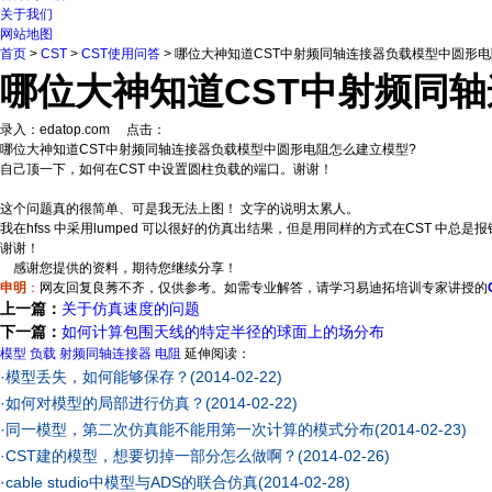
关于我们
网站地图
首页
>
CST
>
CST使用问答
> 哪位大神知道CST中射频同轴连接器负载模型中圆形
哪位大神知道CST中射频同
录入：edatop.com 点击：
哪位大神知道CST中射频同轴连接器负载模型中圆形电阻怎么建立模型?
自己顶一下，如何在CST 中设置圆柱负载的端口。谢谢！
这个问题真的很简单、可是我无法上图！ 文字的说明太累人。
我在hfss 中采用lumped 可以很好的仿真出结果，但是用同样的方式在CST 中
谢谢！
感谢您提供的资料，期待您继续分享！
申明
：
网友回复良莠不齐，仅供参考。如需专业解答，请学习易迪拓培训专家讲授的
上一篇：
关于仿真速度的问题
下一篇：
如何计算包围天线的特定半径的球面上的场分布
模型
负载
射频同轴连接器
电阻
延伸阅读：
·
模型丢失，如何能够保存？
(2014-02-22)
·
如何对模型的局部进行仿真？
(2014-02-22)
·
同一模型，第二次仿真能不能用第一次计算的模式分布
(2014-02-23)
·
CST建的模型，想要切掉一部分怎么做啊？
(2014-02-26)
·
cable studio中模型与ADS的联合仿真
(2014-02-28)